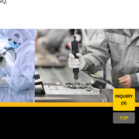
RQ.
INQUIRY
(
0
)
TOP